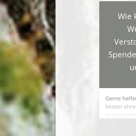
lassen. Die
hygienisch
Wie 
die Formali
W
gerne für Si
Verst
Spende
u
Gerne helfe
letzten ehr
entsprechen
Spendenkon
setzen den 