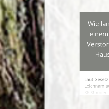
Wie lan
einem 
Versto
Haus
Laut Gesetz 
Leichnam a
36 Stunden 
Todes zu Ha
ihn dort au