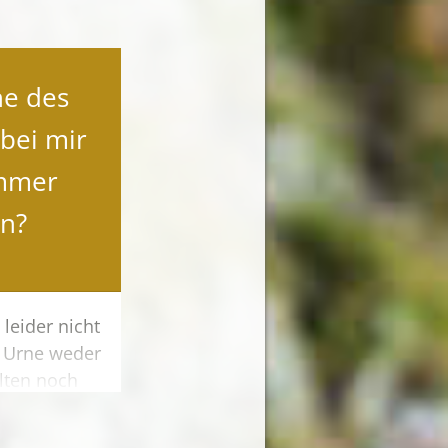
ne des
bei mir
mmer
en?
 leider nicht
e Urne weder
ten noch
Neben einer
auf dem