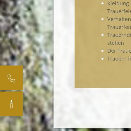
Kleidung 
Trauerfei
Verhalten
Trauerfei
Trauernde
stehen
Der Trau
Trauern 