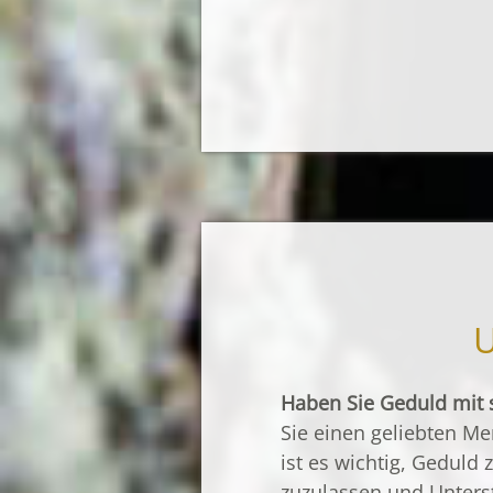
Trauer­anzei
Ihnen am Sc
Zahlungsei
überweisen
Gesamtbetr
U
Haben Sie Geduld mit 
Sie einen geliebten M
ist es wichtig, Geduld
zuzulassen und Unters