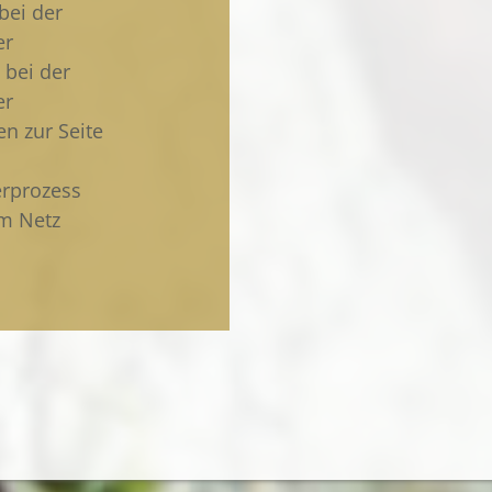
bei der
er
 bei der
er
n zur Seite
erprozess
im Netz