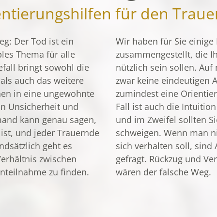
ntierungs­hilfen für den Trauer
eg: Der Tod ist ein
Wir haben für Sie einige
les Thema für alle
zusammengestellt, die Ih
fall bringt sowohl die
nützlich sein sollen. Au
als auch das weitere
zwar keine eindeutigen 
nen in eine ungewohnte
zumindest eine Orientier
von Unsicherheit und
Fall ist auch die Intuitio
emand kann genau sagen,
und im Zweifel sollten Si
 ist, und jeder Trauernde
schweigen. Wenn man ni
dsätzlich geht es
sich verhalten soll, sind
erhältnis zwischen
gefragt. Rückzug und V
nteilnahme zu finden.
wären der falsche Weg.