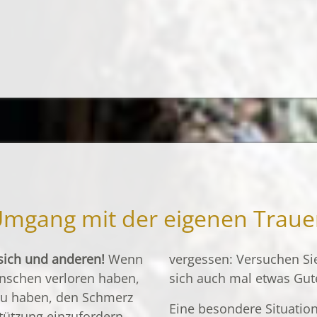
ge. Natürlich listen wir
immer genau vorhersa
hluss alle
können wir moderate
ngänge auf und
Abweichungen aber nic
 Ihnen den
ausschließen.
ag.
mgang mit der eigenen Traue
sich und anderen!
Wenn
vergessen: Versuchen Sie bei allem Schmerz,
enschen verloren haben,
sich auch mal etwas Gute
 zu haben, den Schmerz
Eine besondere Situation 
tützung einzufordern.