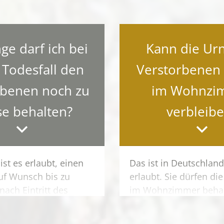
ge darf ich bei
Kann die Ur
Todesfall den
Verstorbenen 
rbenen noch zu
im Wohnzi
e behalten?
verbleib
ist es erlaubt, einen
Das ist in Deutschland
uf Wunsch bis zu
erlaubt. Sie dürfen di
nach Eintritt des
im Wohnzimmer behal
use zu behalten und
im Garten beisetzen. 
ch aufbahren zu
Beisetzung der Urne 